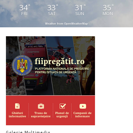
34
33
31
35
°
°
°
°
FRI
SAT
SUN
MON
Weather from OpenWeatherMap
Galerie Multimedia