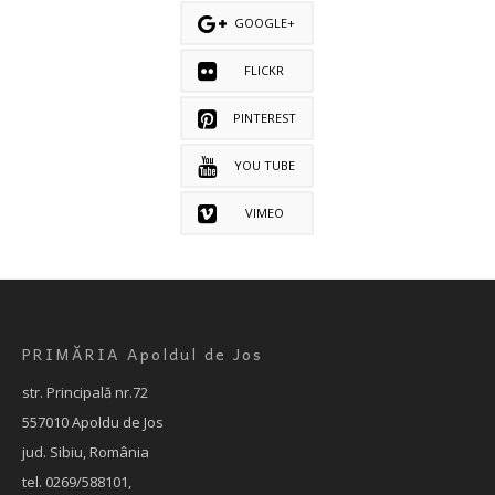
GOOGLE+
FLICKR
PINTEREST
YOU TUBE
VIMEO
PRIMĂRIA Apoldul de Jos
str. Principală nr.72
557010 Apoldu de Jos
jud. Sibiu, România
tel. 0269/588101,