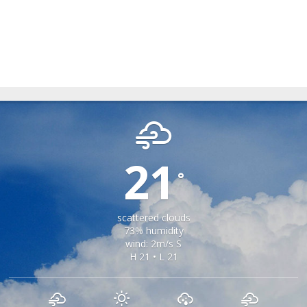
APOLDU DE JOS
21
°
scattered clouds
73% humidity
wind: 2m/s S
H 21 • L 21