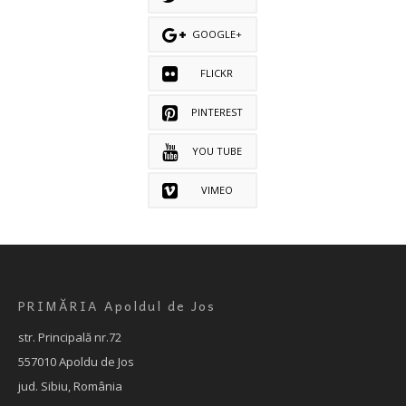
GOOGLE+
FLICKR
PINTEREST
YOU TUBE
VIMEO
PRIMĂRIA Apoldul de Jos
str. Principală nr.72
557010 Apoldu de Jos
jud. Sibiu, România