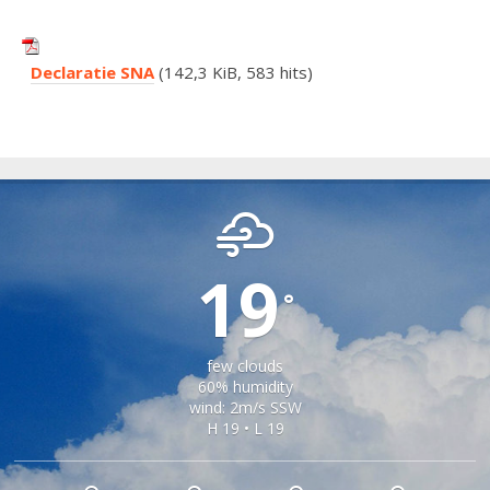
Declaratie SNA
(142,3 KiB, 583 hits)
APOLDU DE JOS
19
°
few clouds
60% humidity
wind: 2m/s SSW
H 19 • L 19