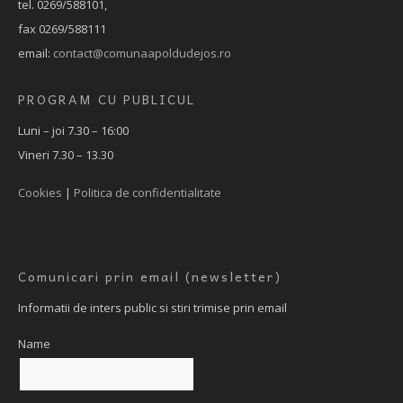
tel. 0269/588101,
fax 0269/588111
email:
contact@comunaapoldudejos.ro
PROGRAM CU PUBLICUL
Luni – joi 7.30 – 16:00
Vineri 7.30 – 13.30
Cookies
|
Politica de confidentialitate
Comunicari prin email (newsletter)
Informatii de inters public si stiri trimise prin email
Name