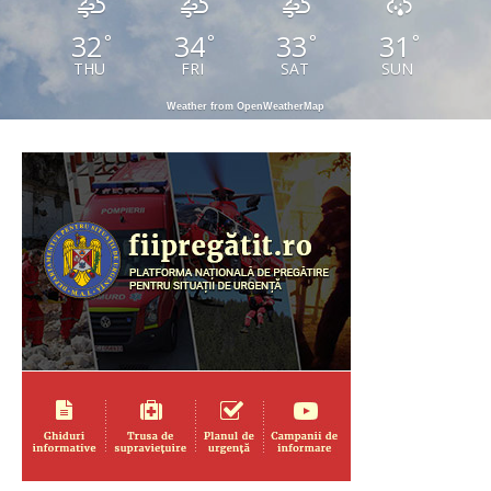
32
34
33
31
°
°
°
°
THU
FRI
SAT
SUN
Weather from OpenWeatherMap