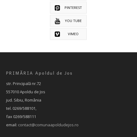
PINTEREST
YOU TUBE
VIMEO
PRIMĂRIA Apoldul de Jos
str. Principală nr.72
557010 Apoldu de Jos
jud. Sibiu, România
tel. 0269/588101,
fax 0269/588111
email:
contact@comunaapoldudejos.ro