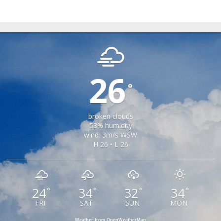
APOLDU DE JOS
26
°
broken clouds
53% humidity
wind: 3m/s WSW
H 26 • L 26
24
34
32
34
°
°
°
°
FRI
SAT
SUN
MON
Weather from OpenWeatherMap