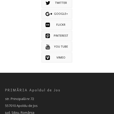
TWITTER
GOOGLE+
FLICKR
PINTEREST
YOU TUBE
VIMEO
PRIMĂRIA Apoldul de Jos
str. Principală nr.72
557010 Apoldu de Jos
jud. Sibiu, România