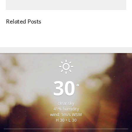
Related Posts
APOLDU DE JOS
30
°
clear sky
41% humidity
wind: 1m/s WSW
H 30 • L 30