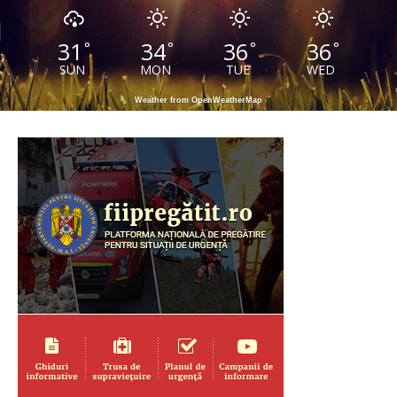
31
34
36
36
°
°
°
°
SUN
MON
TUE
WED
Weather from OpenWeatherMap